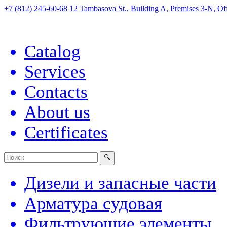
+7 (812) 245-60-68
12 Tambasova St., Building A, Premises 3-N, Off
Catalog
Services
Contacts
About us
Certificates
Дизели и запасные части
Арматура судовая
Фильтрующие элементы