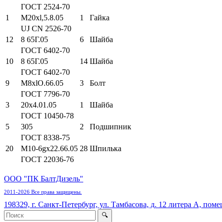
ГОСТ 2524-70
1
M20xl,5.8.05
1
Гайка
UJ CN 2526-70
12
8 65Г.05
6
Шайба
ГОСТ 6402-70
10
8 65Г.05
14
Шайба
ГОСТ 6402-70
9
M8xlO.66.05
3
Болт
ГОСТ 7796-70
3
20x4.01.05
1
Шайба
ГОСТ 10450-78
5
305
2
Подшипник
ГОСТ 8338-75
20
M10-6gx22.66.05
28
Шпилька
ГОСТ 22036-76
ООО "ПК БалтДизель"
2011-2026 Все права защищены.
198329, г. Санкт-Петербург, ул. Тамбасова, д. 12 литера А, поме