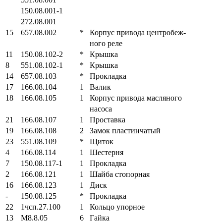
150.08.001-1
272.08.001
15
657.08.002
*
Корпус привода центробеж-
ного реле
11
150.08.102-2
*
Крышка
8
551.08.102-1
*
Крышка
14
657.08.103
*
Прокладка
17
166.08.104
1
Валик
18
166.08.105
1
Корпус привода масляного
насоса
21
166.08.107
1
Проставка
19
166.08.108
2
Замок пластинчатый
23
551.08.109
*
Щиток
4
166.08.114
1
Шестерня
7
150.08.117-1
1
Прокладка
2
166.08.121
1
Шайба стопорная
16
166.08.123
1
Диск
-
150.08.125
*
Прокладка
22
1чсп.27.100
1
Кольцо упорное
13
М8.8.05
6
Гайка