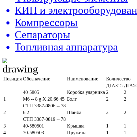
КИП и электрооборудова
Компрессоры
Сепараторы
Топливная аппаратура
Позиция
Обозначение
Наименование
Количество
ДГА315
ДГА5
40-5805
Коробка ударника
2
2
1
М6 -- 8 g X 20.66.45
Болт
2
2
СТП 3387-0806 -- 78
2
6.2
Шайба
2
2
СТП 3387-0819 -- 78
3
40-580501
Крышка
1
1
4
70-580503
Пружина
1
1