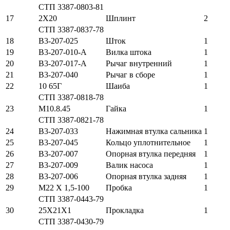
СТП 3387-0803-81
17
2Х20
Шплинт
2
СТП 3387-0837-78
18
В3-207-025
Шток
1
19
В3-207-010-А
Вилка штока
1
20
В3-207-017-А
Рычаг внутренний
1
21
В3-207-040
Рычаг в сборе
1
22
10 65Г
Шаиба
1
СТП 3387-0818-78
23
М10.8.45
Гайка
1
СТП 3387-0821-78
24
В3-207-033
Нажимная втулка сальника
1
25
В3-207-045
Кольцо уплотнительное
1
26
В3-207-007
Опорная втулка передняя
1
27
В3-207-009
Валик насоса
1
28
В3-207-006
Опорная втулка задняя
1
29
М22 Х 1,5-100
Пробка
1
СТП 3387-0443-79
30
25Х21Х1
Прокладка
1
СТП 3387-0430-79