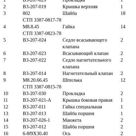
2
В3-207-019
Крышка верхняя
1
3
802
Шайба
18
СТП 3387-0817-78
4
М8.8.45
Гайка
14
СТП 3387-0823-78
5
В3-207-024
Седло всасывающего
2
клапана
6
В3-207-023
Всасывающий клапан
2
7
В3-207-022
Седло нагнетательного
2
клапана
8
В3-207-014
Нагнетательный клапан
2
9
М8.20.66.45
Шпилька
12
СТП 3387-0815-78
10
В3-207-030
Прокладка
2
11
В3-207-021-А
Крышка боковая правая
1
12
В3-207-011
Гайка специальная
1
13
В3-207-013
Шайба поршня
1
14
В3-207-026-1
Манжета
2
15
В3-207-012
Шайба поршня
2
16
6-8f9X30.40
Ось
2