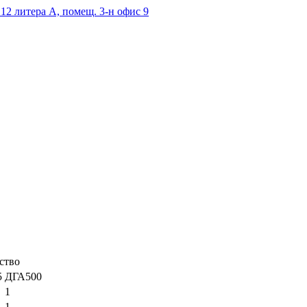
. 12 литера А, помещ. 3-н офис 9
ство
5
ДГА500
1
1