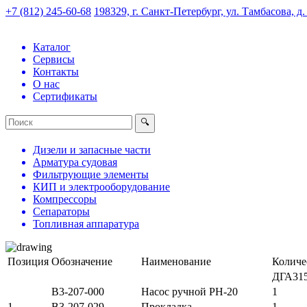
+7 (812) 245-60-68
198329, г. Санкт-Петербург, ул. Тамбасова, д
Каталог
Сервисы
Контакты
О нас
Сертификаты
Дизели и запасные части
Арматура судовая
Фильтрующие элементы
КИП и электрооборудование
Компрессоры
Сепараторы
Топливная аппаратура
Позиция
Обозначение
Наименование
Количе
ДГА31
В3-207-000
Насос ручной РН-20
1
1
В3-207-029
Прокладка
1