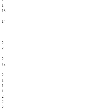
1
18
14
2
2
2
12
2
1
1
1
2
2
2