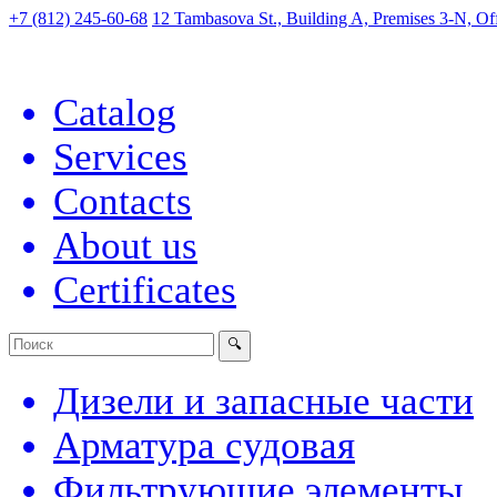
+7 (812) 245-60-68
12 Tambasova St., Building A, Premises 3-N, Off
Catalog
Services
Contacts
About us
Certificates
Дизели и запасные части
Арматура судовая
Фильтрующие элементы